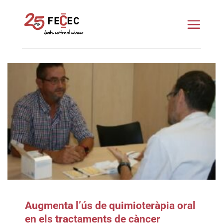
Skip
to
content
Augmenta l’ús de quimioteràpia oral
en els tractaments de càncer