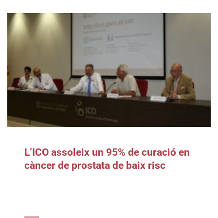
L’ICO assoleix un 95% de curació en
càncer de prostata de baix risc