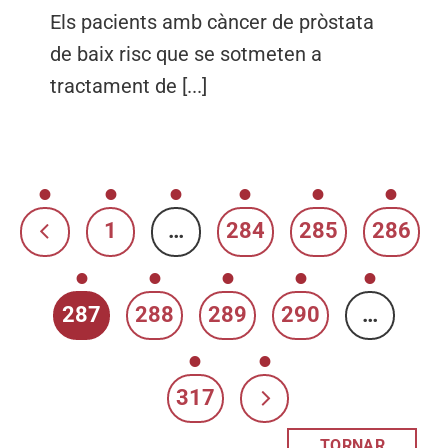
Els pacients amb càncer de pròstata
de baix risc que se sotmeten a
tractament de [...]
1
…
284
285
286
287
288
289
290
…
317
TORNAR