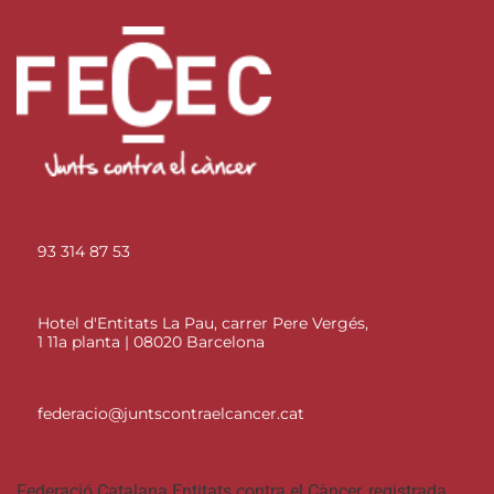
93 314 87 53
Hotel d'Entitats La Pau, carrer Pere Vergés,
1 11a planta | 08020 Barcelona
federacio@juntscontraelcancer.cat
Federació Catalana Entitats contra el Càncer, registrada