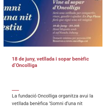
18 de juny, vetllada i sopar benèfic
d’Oncolliga
La fundació Oncolliga organitza avui la
vetllada benèfica ‘Somni d’una nit