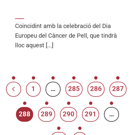
Coincidint amb la celebració del Dia
Europeu del Càncer de Pell, que tindrà
lloc aquest [...]
1
…
285
286
287
288
289
290
291
…