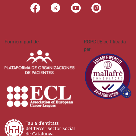
Formem part de:
RGPDUE certificada
per: