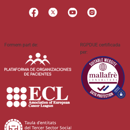
Formem part de:
RGPDUE certificada
per: