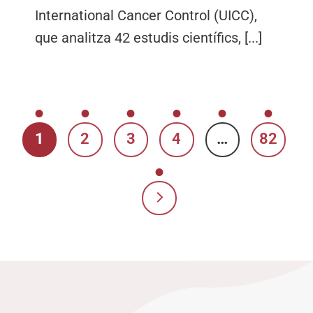
International Cancer Control (UICC),
que analitza 42 estudis científics, [...]
1
2
3
4
…
82