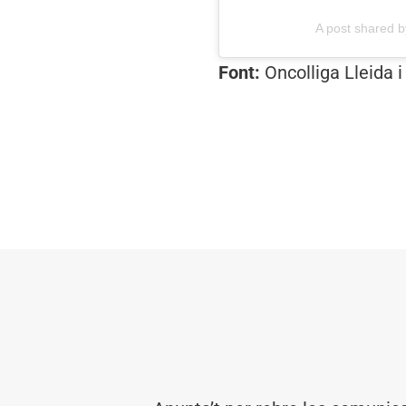
A post shared b
Font:
Oncolliga Lleida i