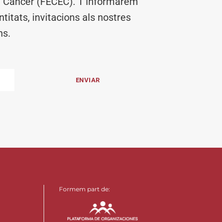
el Càncer (FECEC). T’informarem
titats, invitacions als nostres
ns.
Formem part de: