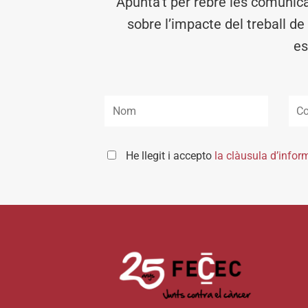
Apunta’t per rebre les comunic
sobre l’impacte del treball de
es
He llegit i accepto
la clàusula d’infor