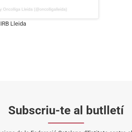
y Oncolliga Lleida (@oncolligalleida)
 IRB Lleida
Subscriu-te al butlletí