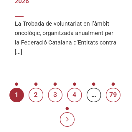
2026
La Trobada de voluntariat en l’àmbit
oncològic, organitzada anualment per
la Federació Catalana d’Entitats contra
[...]
1
2
3
4
…
79