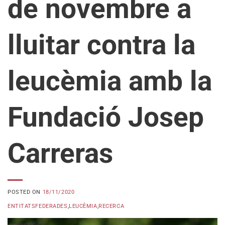
de novembre a
lluitar contra la
leucèmia amb la
Fundació Josep
Carreras
POSTED ON
18/11/2020
ENTITATSFEDERADES
,
LEUCÈMIA
,
RECERCA