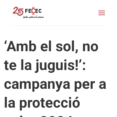
Skip
to
content
‘Amb el sol, no
te la juguis!’:
campanya per a
la protecció