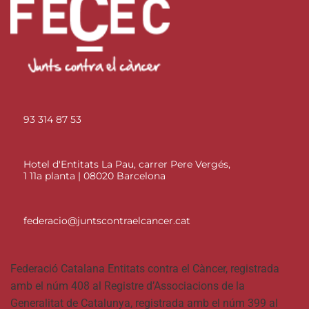
93 314 87 53
Hotel d'Entitats La Pau, carrer Pere Vergés,
1 11a planta | 08020 Barcelona
federacio@juntscontraelcancer.cat
Federació Catalana Entitats contra el Càncer, registrada
amb el núm 408 al Registre d’Associacions de la
Generalitat de Catalunya, registrada amb el núm 399 al