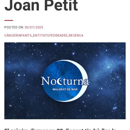
Joan Petit
POSTED ON
30/07/2025
CÀNCERINFANTIL
,
ENTITATSFEDERADES
,
RECERCA