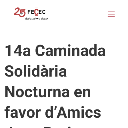
Skip
to
content
14a Caminada
Solidària
Nocturna en
favor d’Amics