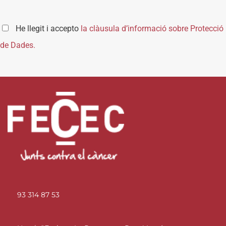
He llegit i accepto
la clàusula d’informació sobre Protecció
de Dades.
93 314 87 53