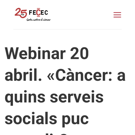
Skip
to
content
Webinar 20
abril. «Càncer: a
quins serveis
socials puc