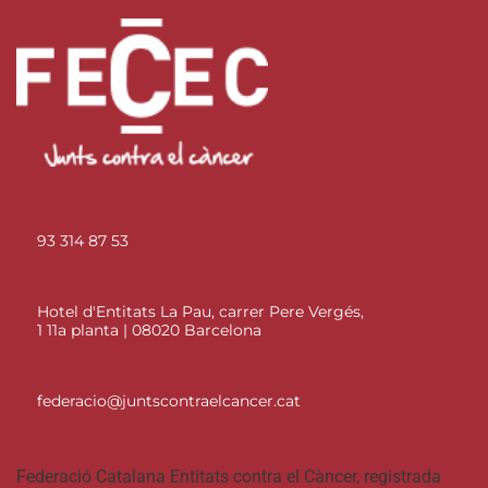
93 314 87 53
Hotel d'Entitats La Pau, carrer Pere Vergés,
1 11a planta | 08020 Barcelona
federacio@juntscontraelcancer.cat
Federació Catalana Entitats contra el Càncer, registrada