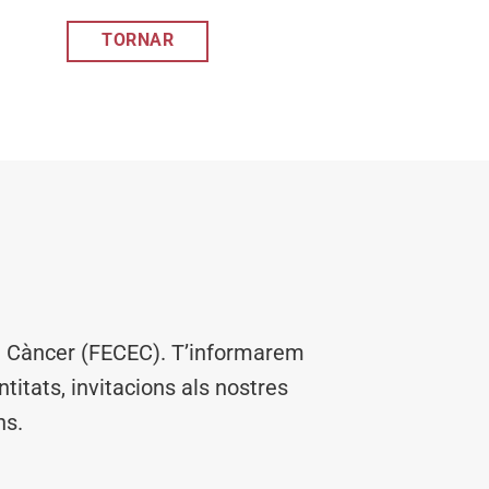
TORNAR
el Càncer (FECEC). T’informarem
titats, invitacions als nostres
ns.