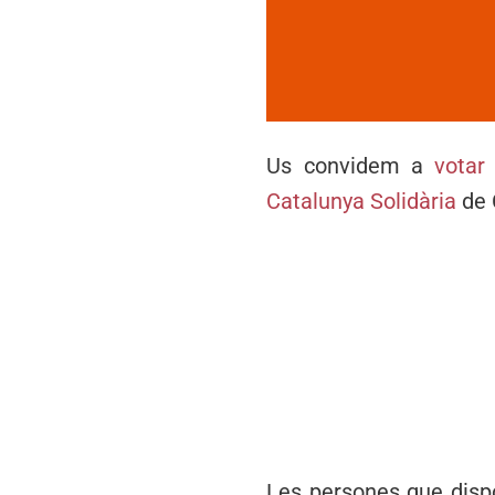
Us convidem a
votar
Catalunya Solidària
de 
Les persones que disp