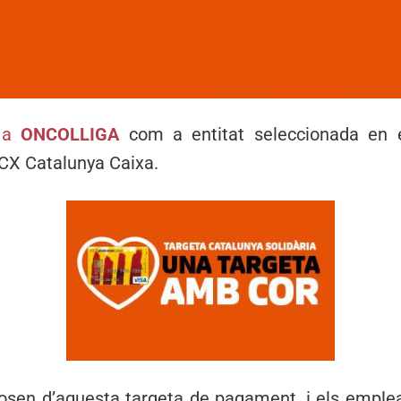
 a
ONCOLLIGA
com a entitat seleccionada en 
CX Catalunya Caixa.
osen d’aquesta targeta de pagament, i els emplea