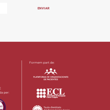
Formem part de:
E
da per: