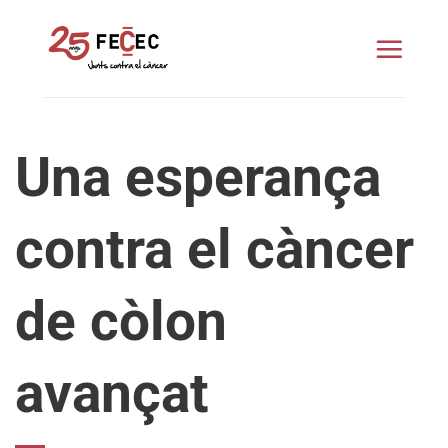
Skip
to
content
Una esperança
contra el càncer
de còlon
avançat