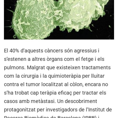
El 40% d’aquests càncers són agressius i
s’estenen a altres òrgans com el fetge i els
pulmons. Malgrat que existeixen tractaments
com la cirurgia i la quimioteràpia per lluitar
contra el tumor localitzat al còlon, encara no
s’ha trobat cap teràpia eficaç per tractar els
casos amb metàstasi. Un descobriment
protagonitzat per investigadors de l’Institut de
Recerca Biomèdica de Barcelona (IRBB) i