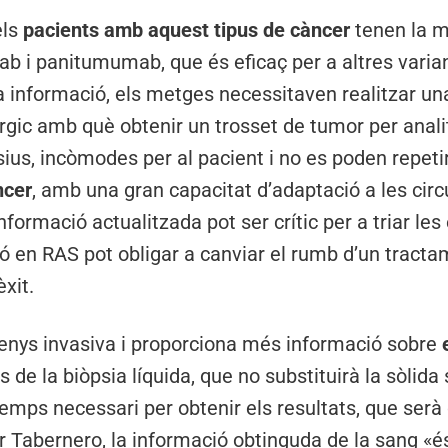
els
pacients amb aquest tipus de càncer
tenen la m
ab i panitumumab, que és eficaç per a altres varia
a informació, els metges necessitaven realitzar una 
rgic amb què obtenir un trosset de tumor per anali
ius, incòmodes per al pacient i no es poden repeti
ncer
, amb una gran capacitat d’adaptació a les circ
formació actualitzada pot ser crític per a triar le
ó en RAS pot obligar a canviar el rumb d’un tracta
xit.
nys invasiva i proporciona més informació sobre
 de la biòpsia líquida, que no substituirà la sòlida 
mps necessari per obtenir els resultats, que serà 
r Tabernero, la informació obtinguda de la sang «