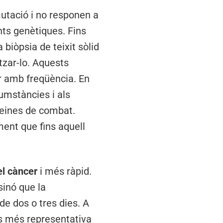
utació i no responen a
nts genètiques. Fins
biòpsia de teixit sòlid
tzar-lo. Aquests
r amb freqüència. En
umstàncies i als
s eines de combat.
ment que fins aquell
el càncer
i més ràpid.
sinó que la
de dos o tres dies. A
és més representativa