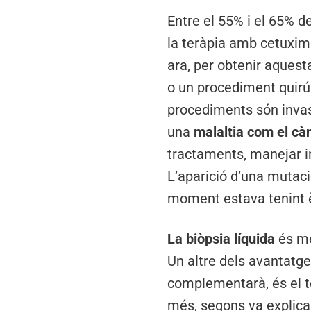
Entre el 55% i el 65% d
la teràpia amb cetuxim
ara, per obtenir aquest
o un procediment quirú
procediments són invas
una
malaltia com el cà
tractaments, manejar in
L’aparició d’una mutaci
moment estava tenint è
La biòpsia líquida
és me
Un altre dels avantatges
complementarà, és el te
més, segons va explica