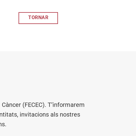
TORNAR
el Càncer (FECEC). T’informarem
titats, invitacions als nostres
ns.