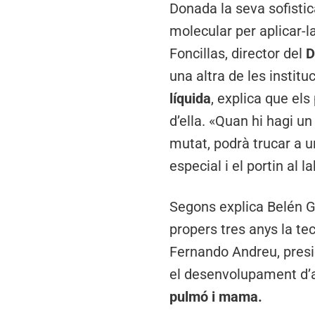
Donada la seva sofistic
molecular per aplicar-l
Foncillas, director del
D
una altra de les instit
líquida
, explica que el
d’ella. «Quan hi hagi u
mutat, podrà trucar a u
especial i el portin al l
Segons explica Belén G
propers tres anys la te
Fernando Andreu, presi
el desenvolupament d’a
pulmó i mama.