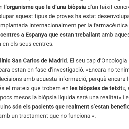
en
l’organisme que la d’una biòpsia
d’un teixit concr
lupar aquest tipus de proves ha estat desenvolup
 implantada internacionalment per la farmacèutica 
 centres a Espanya que estan treballant
amb aques
a en els seus centres.
Clínic San Carlos de Madrid
. El seu cap d’Oncologi
ara estan en fase d’investigació. «Encara no teni
decisions amb aquesta informació, perquè encara h
 és el mateix que trobem en
les biòpsies de teixit
«,
pocs mesos la biòpsia líquida serà una realitat» i 
quins
són els pacients que realment s’estan benefi
 amb un tractament que no funciona «.