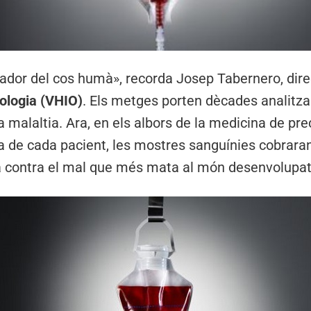
ador del cos humà», recorda Josep Tabernero, dire
cologia (VHIO)
. Els metges porten dècades analitz
 malaltia. Ara, en els albors de la medicina de prec
a de cada pacient, les mostres sanguínies cobrar
a contra el mal que més mata al món desenvolupa