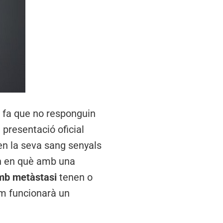
 fa que no responguin
 presentació oficial
en la seva sang senyals
ón en què amb una
amb metàstasi
tenen o
om funcionarà un