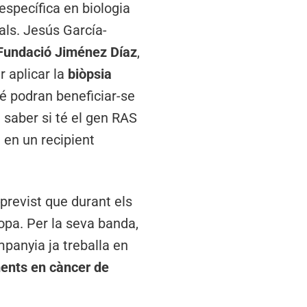
específica en biologia
tals. Jesús García-
 Fundació Jiménez Díaz
,
r aplicar la
biòpsia
bé podran beneficiar-se
i saber si té el gen RAS
g en un recipient
previst que durant els
ropa. Per la seva banda,
panyia ja treballa en
ents en càncer de