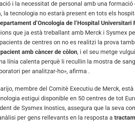
ació i la necessitat de personal amb una formació 
a, la tecnologia no estarà present en tots els hospi
epartament d’Oncologia de l’Hospital Universitari
ucions que ja està treballant amb Merck i Sysmex pe
s pacients de centres on no es realitzi la prova tam
n
pacient amb càncer de còlon
, i el seu metge vulgu
na línia calenta perquè li recullin la mostra de san
aboratori per analitzar-ho», afirma .
arijo, membre del Comitè Executiu de Merck, està 
cnologia estigui disponible en 50 centres de tot Eu
dent de Sysmex Inostics, assegura que la seva com
nàlisi per gens rellevants en la resposta a
tractam