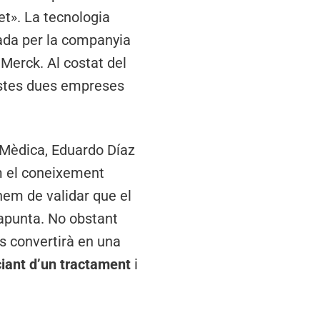
et». La tecnologia
ada per la companyia
Merck. Al costat del
tes dues empreses
a Mèdica, Eduardo Díaz
m el coneixement
em de validar que el
 apunta. No obstant
es convertirà en una
ciant d’un tractament
i