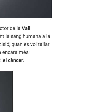
ctor de la
Vall
ant la sang humana a la
isió, quan es vol tallar
an encara més
t:
el càncer.