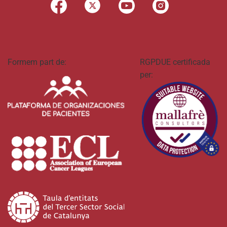
Formem part de:
RGPDUE certificada
per: