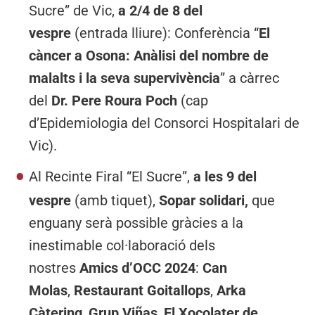
Sucre” de Vic,
a 2/4 de 8 del
vespre
(entrada lliure): Conferència “
El
càncer a Osona: Anàlisi del nombre de
malalts i la seva supervivència
” a càrrec
del
Dr. Pere Roura Poch
(cap
d’Epidemiologia del Consorci Hospitalari de
Vic).
Al Recinte Firal “El Sucre”,
a les 9 del
vespre
(amb tiquet),
Sopar solidari,
que
enguany serà possible gràcies a la
inestimable col·laboració dels
nostres
Amics d’OCC
2024
:
Can
Molas
,
Restaurant Goitallops
,
Arka
Càtering
,
Grup Viñas
,
El Xocolater de