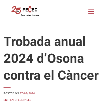
Skip
to
content
Trobada anual
2024 d’Osona
contra el Càncer
POSTED ON
27/09/2024
ENTITATSFEDERADES