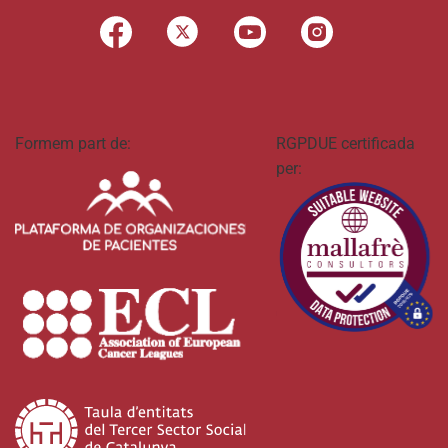
Formem part de:
RGPDUE certificada
per: