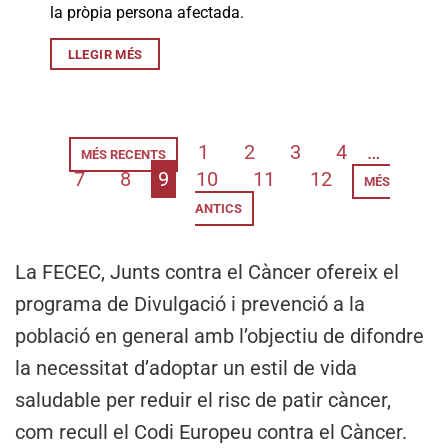
la pròpia persona afectada.
LLEGIR MÉS
1
2
3
4
…
MÉS RECENTS
7
8
9
10
11
12
MÉS
ANTICS
La FECEC, Junts contra el Càncer ofereix el
programa de Divulgació i prevenció a la
població en general amb l’objectiu de difondre
la necessitat d’adoptar un estil de vida
saludable per reduir el risc de patir càncer,
com recull el Codi Europeu contra el Càncer.