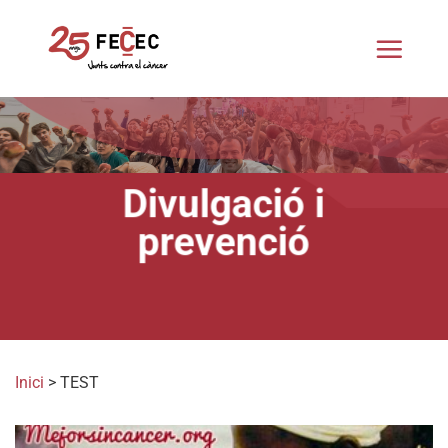
Skip
to
content
Divulgació i
prevenció
Inici
>
TEST