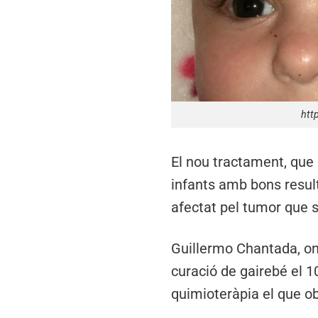
htt
El nou tractament, que 
infants amb bons result
afectat pel tumor que s
Guillermo Chantada, onc
curació de gairebé el 1
quimioteràpia el que obl