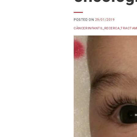
POSTED ON
29/01/2019
CÀNCERINFANTIL
,
RECERCA
,
TRACTA