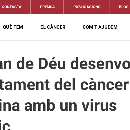
CONTACTA
PREMSA
PUBLICACIONS
BLOG
QUÈ FEM
EL CÀNCER
COM T’AJUDEM
an de Déu desenvo
tament del càncer 
tina amb un virus
ic