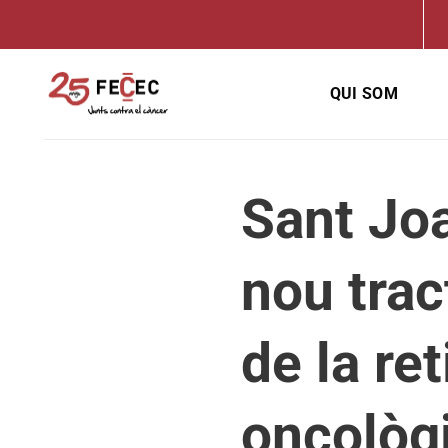
Skip
to
content
QUI SOM
Sant Jo
nou trac
de la re
oncològ