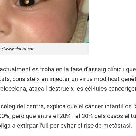
p://www.elpunt.cat
actualment es troba en la fase d’assaig clínic i que
ats, consisteix en injectar un virus modificat genèt
elecciona, ataca i destrueix les cèl·lules canceríge
òleg del centre, explica que el càncer infantil de l
00%, però que entre el 20% i el 30% dels casos el t
iga a extirpar l’ull per evitar el risc de metàstasi.