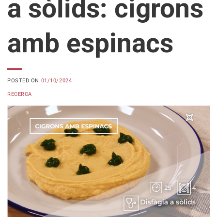
a sòlids: cigrons
amb espinacs
POSTED ON
01/10/2024
RECERCA