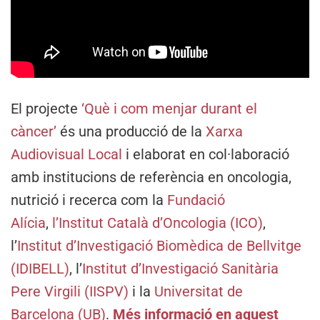
El projecte
‘Què i com menjar durant el
càncer’
és una producció de la
Xarxa
Audiovisual Local
i elaborat en col·laboració
amb institucions de referència en oncologia,
nutrició i recerca com la
Fundació
Alícia
,
l’Institut Català d’Oncologia (ICO)
,
l’
Institut d’Investigació Biomèdica de Bellvitge
(IDIBELL)
, l’
Institut d’Investigació Sanitària
Pere Virgili (IISPV)
i la
Universitat de
Barcelona (UB)
.
Més informació en aquest