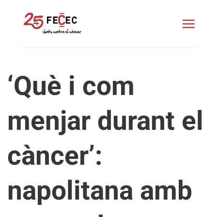
Skip
to
content
‘Què i com
menjar durant el
càncer’:
napolitana amb