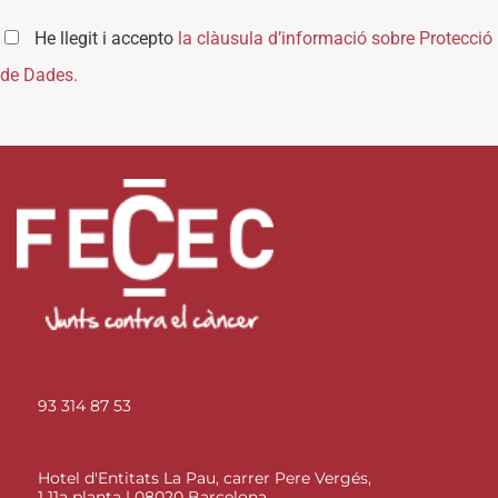
He llegit i accepto
la clàusula d’informació sobre Protecció
de Dades.
93 314 87 53
Hotel d'Entitats La Pau, carrer Pere Vergés,
1 11a planta | 08020 Barcelona