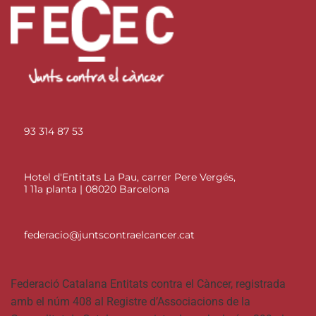
93 314 87 53
Hotel d'Entitats La Pau, carrer Pere Vergés,
1 11a planta | 08020 Barcelona
federacio@juntscontraelcancer.cat
Federació Catalana Entitats contra el Càncer, registrada
amb el núm 408 al Registre d’Associacions de la