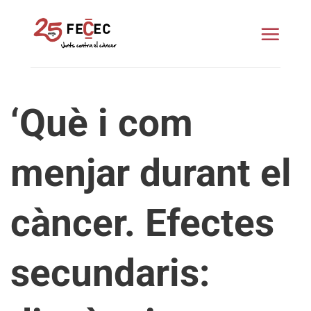
Skip
to
content
‘Què i com
menjar durant el
càncer. Efectes
secundaris: