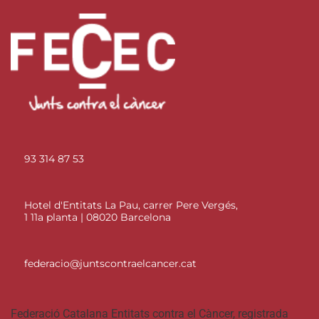
93 314 87 53
Hotel d'Entitats La Pau, carrer Pere Vergés,
1 11a planta | 08020 Barcelona
federacio@juntscontraelcancer.cat
Federació Catalana Entitats contra el Càncer, registrada