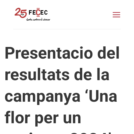
Skip
to
content
Presentacio del
resultats de la
campanya ‘Una
flor per un