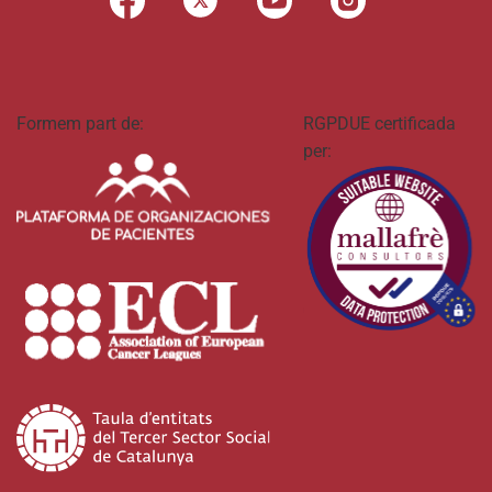
Formem part de:
RGPDUE certificada
per: