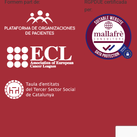
Formem part de:
RGPDUE certificada
per: