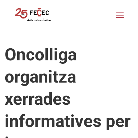
Skip
to
content
Oncolliga
organitza
xerrades
informatives per