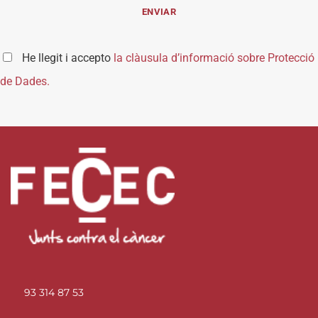
He llegit i accepto
la clàusula d’informació sobre Protecció
de Dades.
93 314 87 53