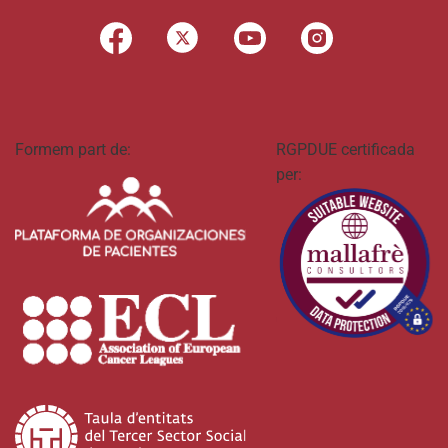
Formem part de:
RGPDUE certificada
per: