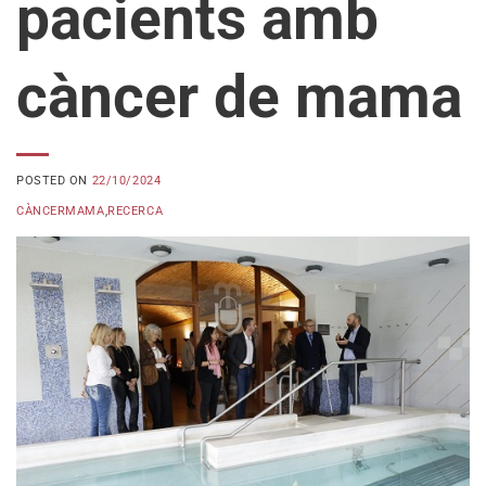
pacients amb
càncer de mama
POSTED ON
22/10/2024
CÀNCERMAMA
,
RECERCA