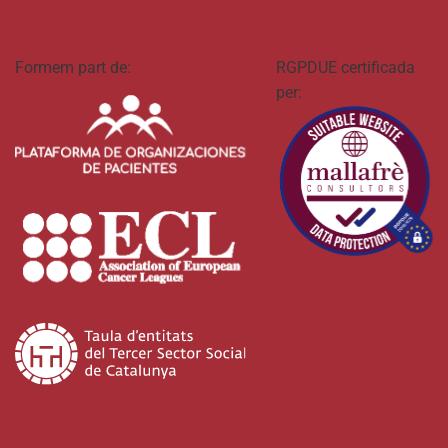
Formem part de:
RGPDUE certificada
per: