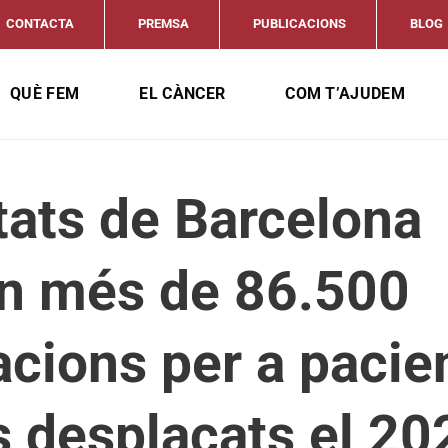
CONTACTA
PREMSA
PUBLICACIONS
BLOG
QUÈ FEM
EL CÀNCER
COM T’AJUDEM
tats de Barcelona
en més de 86.500
cions per a pacien
s desplaçats el 20