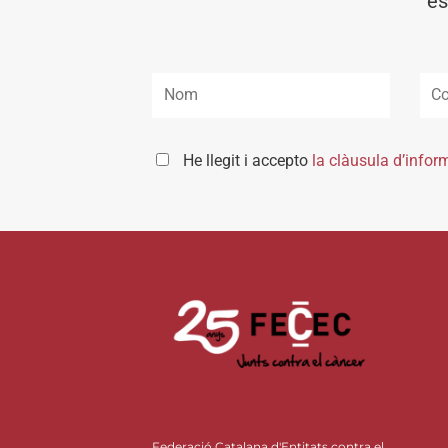
es
He llegit i accepto
la clàusula d’infor
Federació Catalana d'Entitats contra el