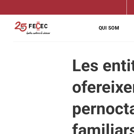
Skip
to
content
QUI SOM
Les enti
ofereix
pernocta
familiar