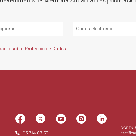
deveniments, la Memòria Anual i altres publicacio
mació sobre Protecció de Dades.
RGPDU
93 314 87 53
certifica