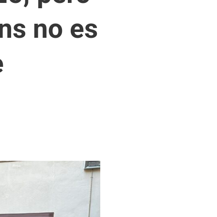
ons no es
e