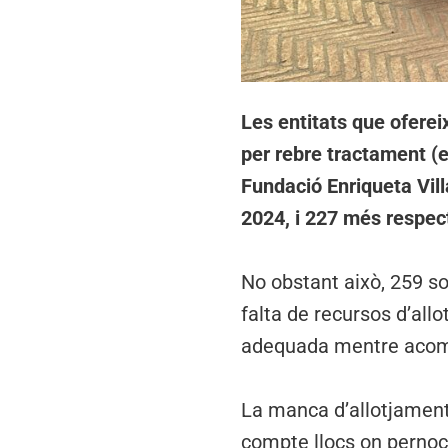
Les entitats que oferei
per rebre tractament (e
Fundació Enriqueta Vill
2024, i 227 més respec
No obstant això, 259 so
falta de recursos d’all
adequada mentre acomp
La manca d’allotjament 
compte llocs on pernoct