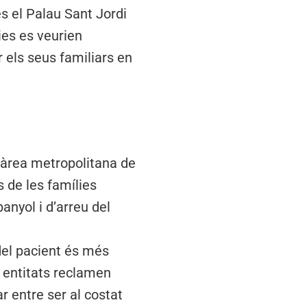
s el Palau Sant Jordi
ies es veurien
 els seus familiars en
l’àrea metropolitana de
s de les famílies
anyol i d’arreu del
 del pacient és més
 entitats reclamen
r entre ser al costat