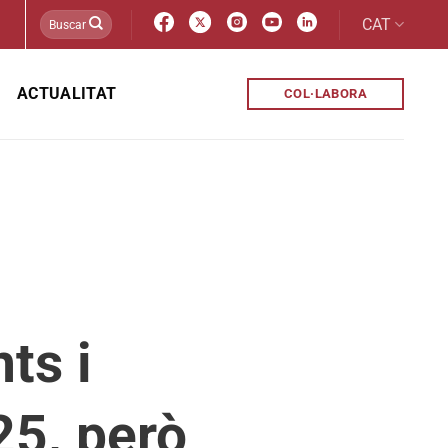
CAT
ACTUALITAT
COL·LABORA
ts i
25, però