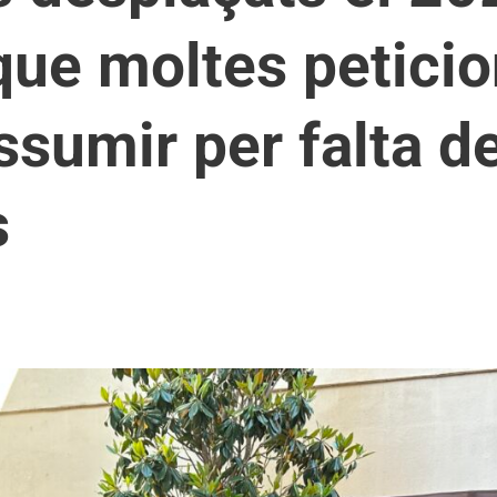
que moltes petici
sumir per falta d
s