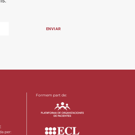
ns.
Formem part de:
E
da per: