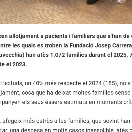
xen allotjament a pacients i familiars que s’han d
ntre les quals es troben la Fundació Josep Carrera
avecchia) han atès 1.072 famílies durant el 2025, 
te el 2023.
l·licituds, un 40% més respecte el 2024 (185), no 
otjament, cosa que ha deixat moltes famílies sense
anyen els seus éssers estimats en moments crít
afegeix més estrès a les famílies, que sovint han 
ar, una despesa en molts casos inassolible, atès 