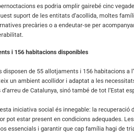
rnoctacions es podria omplir gairebé cinc vegade
est suport de les entitats d’acollida, moltes famíl
ernatives precàries o a endeutar-se per acompanyar
abilitat.
ents i 156 habitacions disponibles
s disposen de 55 allotjaments i 156 habitacions a 
eix un ambient acollidor i adaptat a les necessitat
’arreu de Catalunya, sinó també de tot l’Estat esp
esta iniciativa social és innegable: la recuperació
dor pot estar present en condicions adequades. Les
s essencials i garantir que cap família hagi de tria