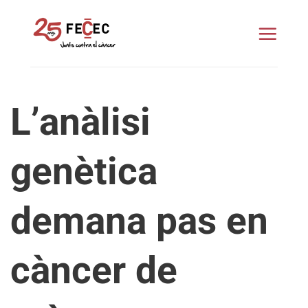
Skip
to
content
L’anàlisi
genètica
demana pas en
càncer de