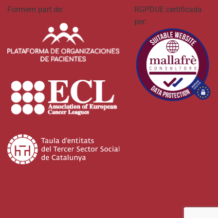
Formem part de:
RGPDUE certificada
per: