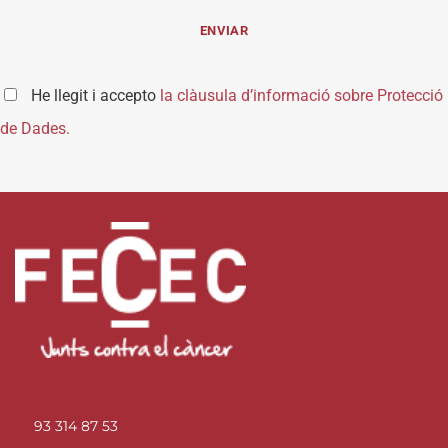
He llegit i accepto
la clàusula d’informació sobre Protecció
de Dades.
93 314 87 53