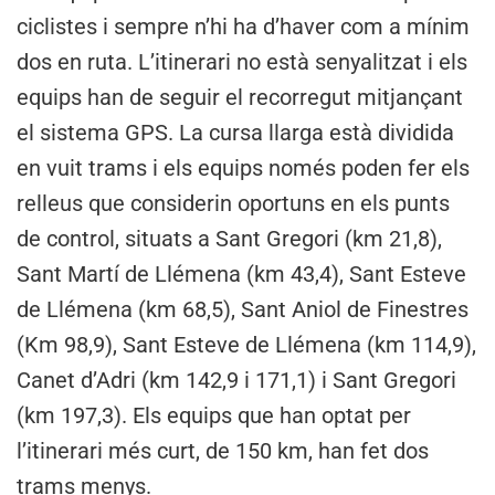
ciclistes i sempre n’hi ha d’haver com a mínim
dos en ruta. L’itinerari no està senyalitzat i els
equips han de seguir el recorregut mitjançant
el sistema GPS. La cursa llarga està dividida
en vuit trams i els equips només poden fer els
relleus que considerin oportuns en els punts
de control, situats a Sant Gregori (km 21,8),
Sant Martí de Llémena (km 43,4), Sant Esteve
de Llémena (km 68,5), Sant Aniol de Finestres
(Km 98,9), Sant Esteve de Llémena (km 114,9),
Canet d’Adri (km 142,9 i 171,1) i Sant Gregori
(km 197,3). Els equips que han optat per
l’itinerari més curt, de 150 km, han fet dos
trams menys.