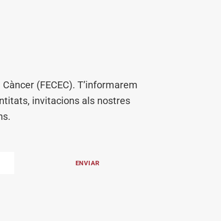
el Càncer (FECEC). T’informarem
titats, invitacions als nostres
ns.