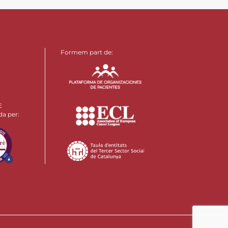
Formem part de:
E
da per: