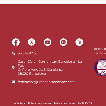
RGPDU
93 314 87 53
certifica
Casal Cívic i Comunitari Barcelona - La
Pau
C/ Pere Vergés, 1, 10a planta
08020 Barcelona
federacio@juntscontraelcancer.cat
·
·
·
Avís legal
Politica de privacitat
Política de cookies
by PUKKAS