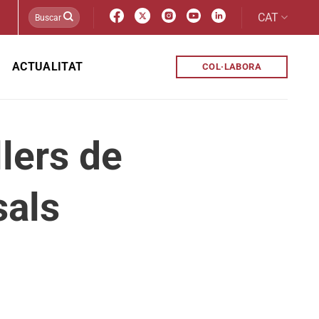
CAT
ACTUALITAT
COL·LABORA
llers de
sals