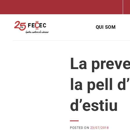
Skip
to
content
QUI SOM
La preve
la pell 
d’estiu
POSTED ON
23/07/2018