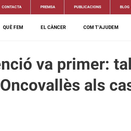
CONTACTA
PREMSA
PUBLICACIONS
BLOG
QUÈ FEM
EL CÀNCER
COM T’AJUDEM
nció va primer: ta
d’Oncovallès als ca