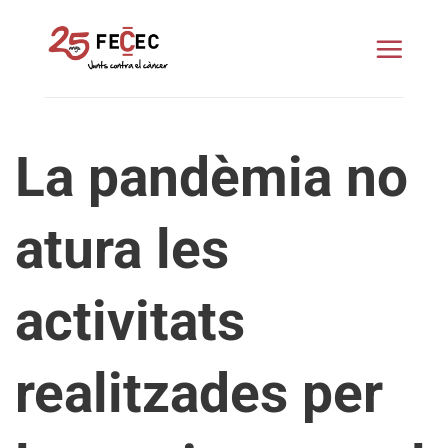
Skip
to
content
La pandèmia no
atura les
activitats
realitzades per