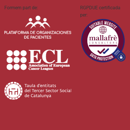
Formem part de:
RGPDUE certificada
per: