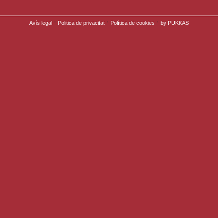
·
·
·
Avís legal
Politica de privacitat
Política de cookies
by PUKKAS