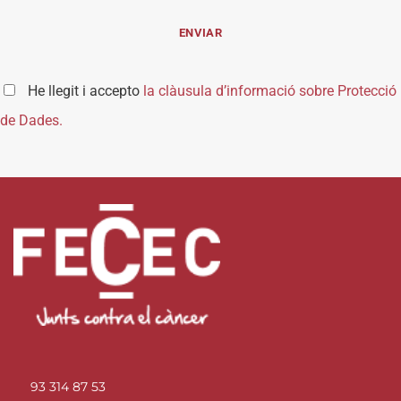
He llegit i accepto
la clàusula d’informació sobre Protecció
de Dades.
93 314 87 53