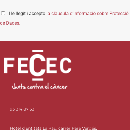
He llegit i accepto
la clàusula d’informació sobre Protecció
de Dades.
93 314 87 53
Hotel d'Entitats La Pau, carrer Pere Vergés,