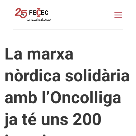
Skip
to
content
La marxa
nòrdica solidària
amb l’Oncolliga
ja té uns 200