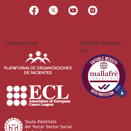
Formem part de:
RGPDUE certificada
per: