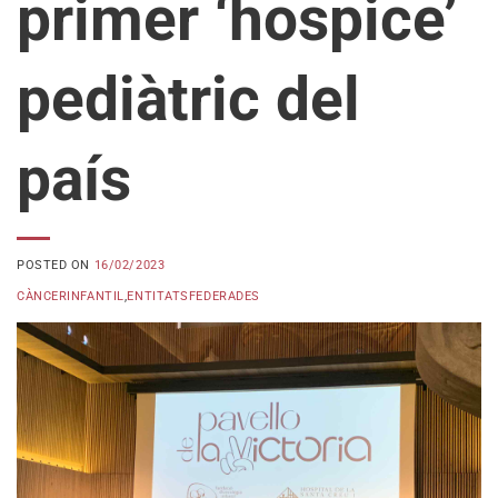
primer ‘hospice’
pediàtric del
país
POSTED ON
16/02/2023
CÀNCERINFANTIL
,
ENTITATSFEDERADES