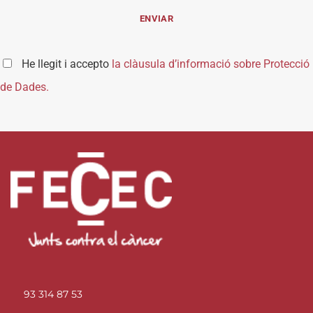
He llegit i accepto
la clàusula d’informació sobre Protecció
de Dades.
93 314 87 53