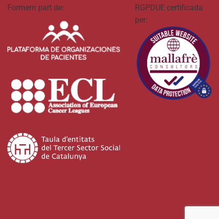
Formem part de:
RGPDUE certificada
per: