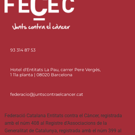
93 314 87 53
Hotel d'Entitats La Pau, carrer Pere Vergés,
1 11a planta | 08020 Barcelona
federacio@juntscontraelcancer.cat
Federació Catalana Entitats contra el Càncer, registrada
amb el núm 408 al Registre d’Associacions de la
Generalitat de Catalunya, registrada amb el núm 399 al