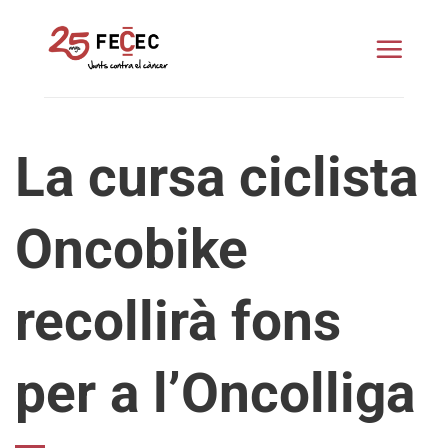
Skip
to
content
La cursa ciclista
Oncobike
recollirà fons
per a l’Oncolliga