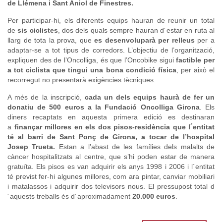
de Llémena i Sant Aniol de Finestres.
Per participar-hi, els diferents equips hauran de reunir un total
de
sis ciclistes
, dos dels quals sempre hauran d´estar en ruta al
llarg de tota la prova, que
es desenvoluparà per relleus
per a
adaptar-se a tot tipus de corredors. L’objectiu de l’organització,
expliquen des de l’Oncolliga, és que l’Oncobike sigui
factible per
a tot ciclista que tingui una bona condició física
, per això el
recorregut no presentarà exigències tècniques.
A més de la inscripció,
cada un dels equips haurà de fer un
donatiu de 500 euros a la Fundació Oncolliga Girona
. Els
diners recaptats en aquesta primera edició es destinaran
a
finançar millores en els dos pisos-residència que l´entitat
té al barri de Sant Ponç de Girona, a tocar de l’hospital
Josep Trueta.
Estan a l’abast de les famílies dels malalts de
càncer hospitalitzats al centre, que s’hi poden estar de manera
gratuïta. Els pisos es van adquirir els anys 1998 i 2006 i l´entitat
té previst fer-hi algunes millores, com ara pintar, canviar mobiliari
i matalassos i adquirir dos televisors nous. El pressupost total d
´aquests treballs és d´aproximadament
20.000 euros
.