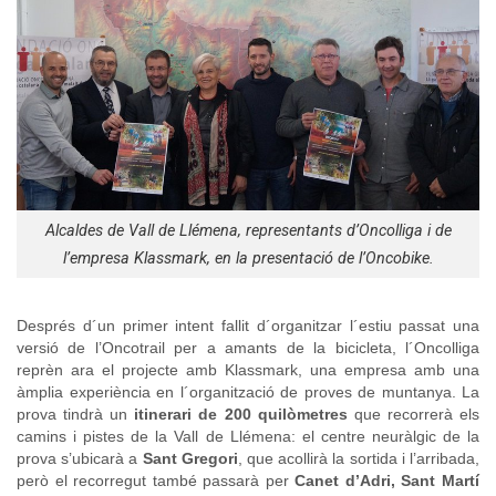
Alcaldes de Vall de Llémena, representants d’Oncolliga i de
l’empresa Klassmark, en la presentació de l’Oncobike.
Després d´un primer intent fallit d´organitzar l´estiu passat una
versió de l’Oncotrail per a amants de la bicicleta, l´Oncolliga
reprèn ara el projecte amb Klassmark, una empresa amb una
àmplia experiència en l´organització de proves de muntanya. La
prova tindrà un
itinerari de 200 quilòmetres
que recorrerà els
camins i pistes de la Vall de Llémena: el centre neuràlgic de la
prova s’ubicarà a
Sant Gregori
, que acollirà la sortida i l’arribada,
però el recorregut també passarà per
Canet d’Adri, Sant Martí