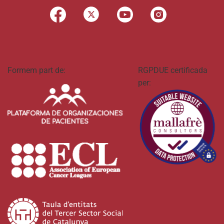
Formem part de:
RGPDUE certificada
per: