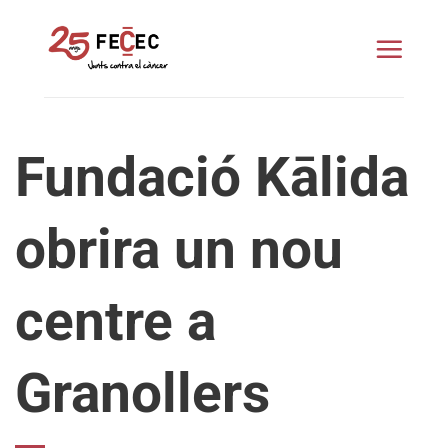
Skip
to
content
Fundació Kālida
obrira un nou
centre a
Granollers