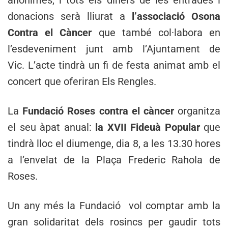
anònimes, i tots els diners de les entrades i
donacions serà lliurat a
l’associació Osona
Contra el Càncer
que també col·labora en
l’esdeveniment junt amb l’Ajuntament de
Vic. L’acte tindrà un fi de festa animat amb el
concert que oferiran Els Rengles.
La
Fundació Roses contra el càncer
organitza
el seu àpat anual:
la XVII Fideuà Popular
que
tindrà lloc el diumenge, dia 8, a les 13.30 hores
a l’envelat de la Plaça Frederic Rahola de
Roses.
Un any més la Fundació vol comptar amb la
gran solidaritat dels rosincs per gaudir tots