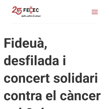
Skip
to
content
Fideuà,
desfilada i
concert solidari
contra el càncer