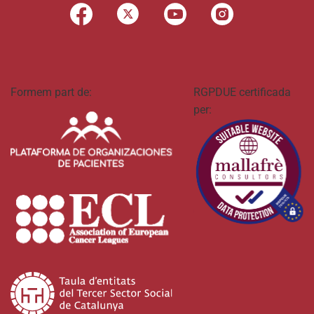
Formem part de:
RGPDUE certificada
per: