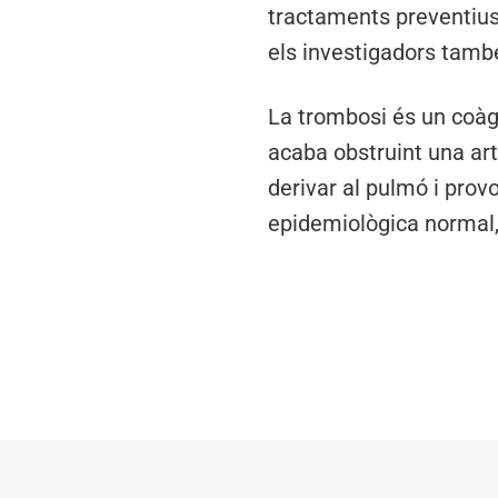
tractaments preventius
els investigadors també
La trombosi és un coàgu
acaba obstruint una art
derivar al pulmó i prov
epidemiològica normal,