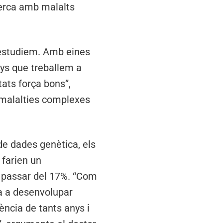
cerca amb malalts
l’estudiem. Amb eines
nys que treballem a
tats força bons”,
e malalties complexes
de dades genètica, els
 farien un
 passar del 17%. “Com
ia a desenvolupar
ència de tants anys i