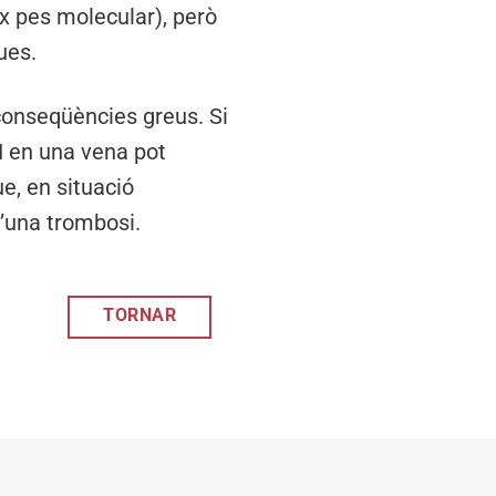
x pes molecular), però
ues.
 conseqüències greus. Si
 I en una vena pot
e, en situació
’una trombosi.
TORNAR