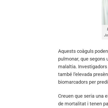
Jo
Aquests coàguls poden
pulmonar, que segons u
malaltia. Investigadors
també l’elevada presènc
biomarcadors per predir
Creuen que seria una ei
de mortalitat i tenen p