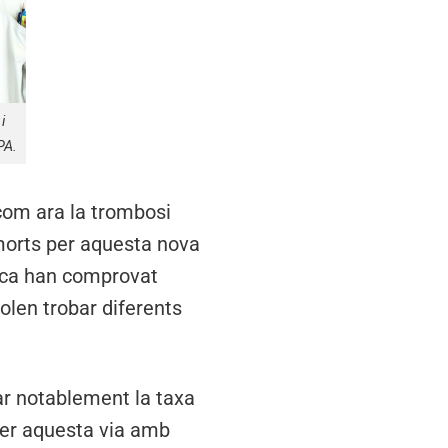
i
PA.
com ara la trombosi
 morts per aquesta nova
cerca han comprovat
olen trobar diferents
xar notablement la taxa
 per aquesta via amb