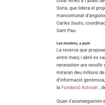
crear eines a l’abast d
Soria, que lidera el p
mancomunat d’angiologia
Carles Souto, coordinad
Sant Pau.
Les mostres, a punt
La recerca que proposen
entre març i abril es va
necessiten ara recollir 
miraran deu milions de
d’informació genòmica,
la
Fundació Activatt
, d
Quan s’aconsegueixin e