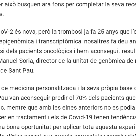
er això busquen ara fons per completar la seva re
s.
oV-2 és nova, però la trombosi ja fa 25 anys que 
epigenòmica i transcriptòmica, nosaltres fa deu a
osi dels pacients oncològics i hem aconseguit resul
Manuel Soria, director de la unitat de genòmica d
a de Sant Pau.
de medicina personalitzada i la seva pròpia base 
Pau van aconseguir predir el 70% dels pacients que
, mentre que amb les eines anteriors no es podia
cer en tractament i els de Covid-19 tenen tendènc
a bona oportunitat per aplicar tota aquesta experi