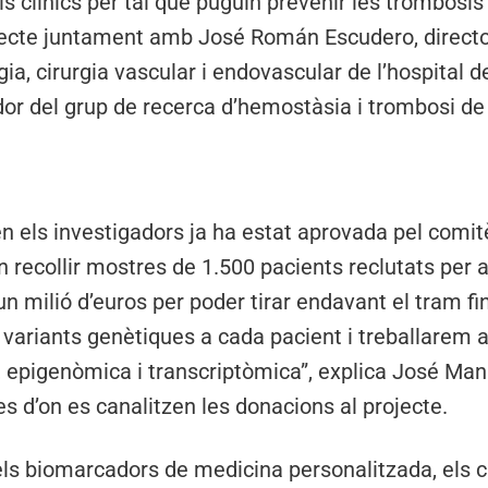
els clínics per tal que puguin prevenir les trombosi
rojecte juntament amb José Román Escudero, directo
, cirurgia vascular i endovascular de l’hospital 
or del grup de recerca d’hemostàsia i trombosi de 
 els investigadors ja ha estat aprovada pel comitè
n recollir mostres de 1.500 pacients reclutats per a l
un milió d’euros per poder tirar endavant el tram fin
 variants genètiques a cada pacient i treballarem
 epigenòmica i transcriptòmica”, explica José Manu
es d’on es canalitzen les donacions al projecte.
ls biomarcadors de medicina personalitzada, els c