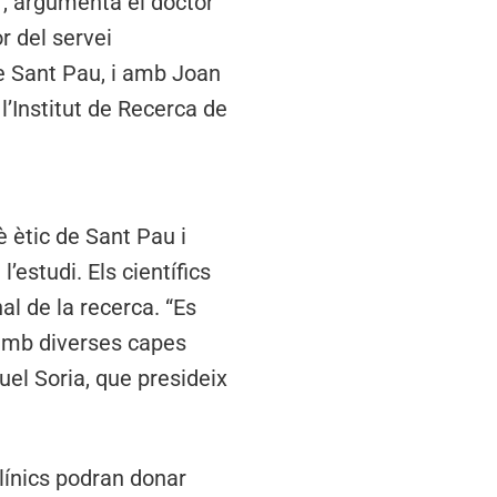
s”, argumenta el doctor
r del servei
de Sant Pau, i amb Joan
l’Institut de Recerca de
 ètic de Sant Pau i
’estudi. Els científics
al de la recerca. “Es
 amb diverses capes
el Soria, que presideix
línics podran donar