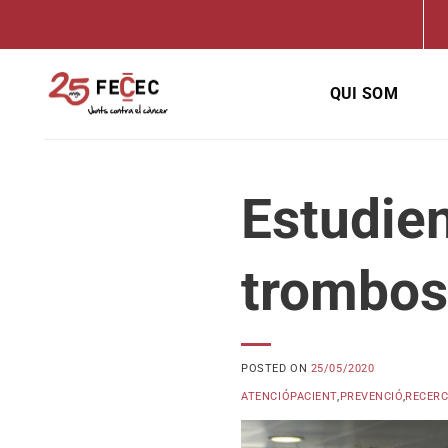
Skip
to
content
QUI SOM
Estudien
trombos
POSTED ON
25/05/2020
ATENCIÓPACIENT
,
PREVENCIÓ
,
RECER