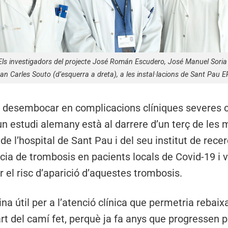
Els investigadors del projecte José Román Escudero, José Manuel Soria 
an Carles Souto (d’esquerra a dreta), a les instal·lacions de Sant Pau E
 desembocar en complicacions clíniques severes 
n estudi alemany està al darrere d’un terç de les
 de l’hospital de Sant Pau i del seu institut de re
ia de trombosis en pacients locals de Covid-19 i v
 el risc d’aparició d’aquestes trombosis.
na útil per a l’atenció clínica que permetria rebai
art del camí fet, perquè ja fa anys que progressen