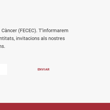
el Càncer (FECEC). T’informarem
titats, invitacions als nostres
ns.