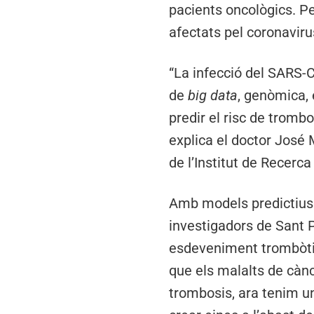
pacients oncològics. P
afectats pel coronaviru
“La infecció del SARS-C
de
big data
, genòmica, 
predir el risc de tromb
explica el doctor José 
de l’Institut de Recerc
Amb models predictius 
investigadors de Sant 
esdeveniment trombòtic
que els malalts de càn
trombosis, ara tenim un