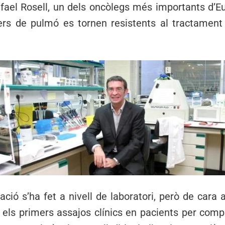
afael Rosell, un dels oncòlegs més importants d’E
ers de pulmó es tornen resistents al tractamen
ió s’ha fet a nivell de laboratori, però de cara a
els primers assajos clínics en pacients per compr