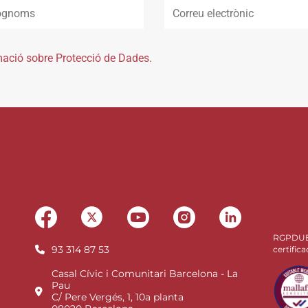
mació sobre Protecció de Dades.
RGPDU
93 314 87 53
certifica
Casal Cívic i Comunitari Barcelona - La
Pau
C/ Pere Vergés, 1, 10a planta