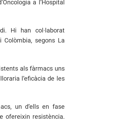
d’Oncologia a l’Hospital
udi. Hi han col·laborat
a i Colòmbia, segons La
sistents als fàrmacs uns
oraria l’eficàcia de les
acs, un d’ells en fase
e ofereixin resistència.