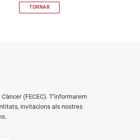
TORNAR
el Càncer (FECEC). T’informarem
titats, invitacions als nostres
ns.