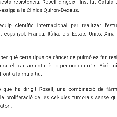
sta resistència. Rosell dirigeix l’Institut Català 
nvestiga a la Clínica Quirón-Dexeus.
quip científic internacional per realitzar l’est
at espanyol, França, Itàlia, els Estats Units, Xin
 per què certs tipus de càncer de pulmó es fan re
-se el tractament mèdic per combatre’ls. Això mill
front a la malaltia.
ó que ha dirigit Rosell, una combinació de fàrm
la proliferació de les cèl·lules tumorals sense qu
atori.