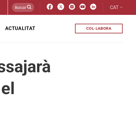
CAT
ACTUALITAT
COL·LABORA
assajarà
el