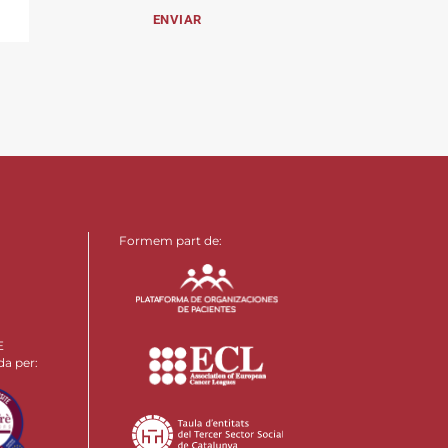
Formem part de:
E
da per: