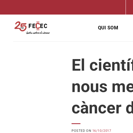
Skip
to
content
QUI SOM
El cient
nous me
càncer 
POSTED ON
16/10/2017