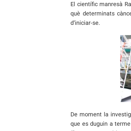
El científic manresà R
què determinats cànc
d’iniciar-se.
De moment la investigac
que es duguin a terme 