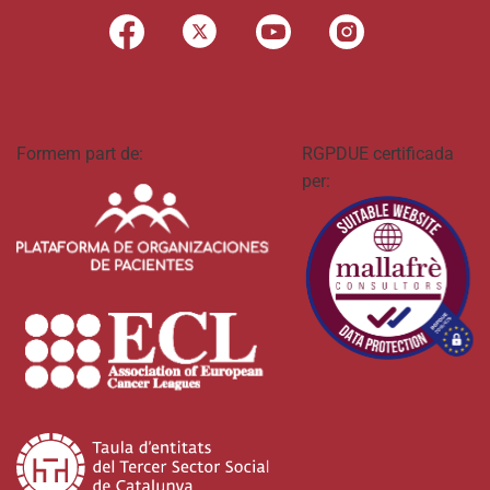
Formem part de:
RGPDUE certificada
per: