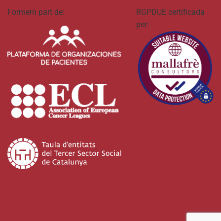
Formem part de:
RGPDUE certificada
per: