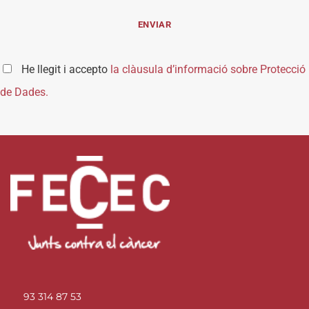
He llegit i accepto
la clàusula d’informació sobre Protecció
de Dades.
93 314 87 53