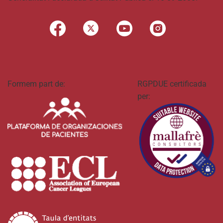
Formem part de:
RGPDUE certificada
per: