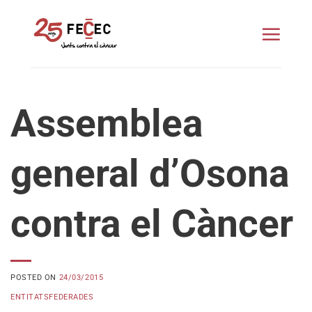
Skip
to
content
Assemblea
general d’Osona
contra el Càncer
POSTED ON
24/03/2015
ENTITATSFEDERADES