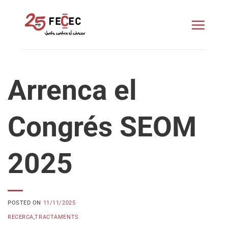
Skip
to
content
Arrenca el
Congrés SEOM
2025
POSTED ON
11/11/2025
RECERCA
,
TRACTAMENTS