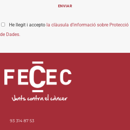
He llegit i accepto
la clàusula d’informació sobre Protecció
de Dades.
93 314 87 53