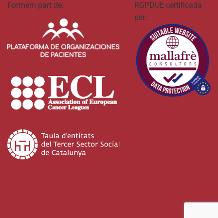
Formem part de:
RGPDUE certificada
per: