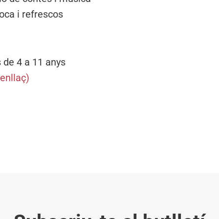
oca i refrescos
s de 4 a 11 anys
(enllaç)