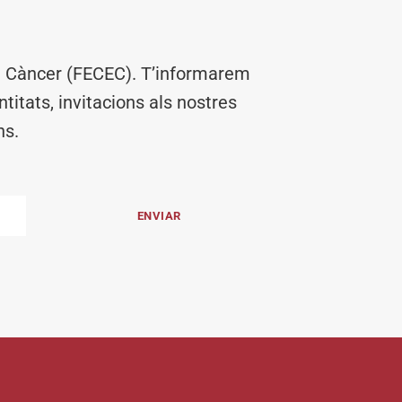
el Càncer (FECEC). T’informarem
titats, invitacions als nostres
ns.