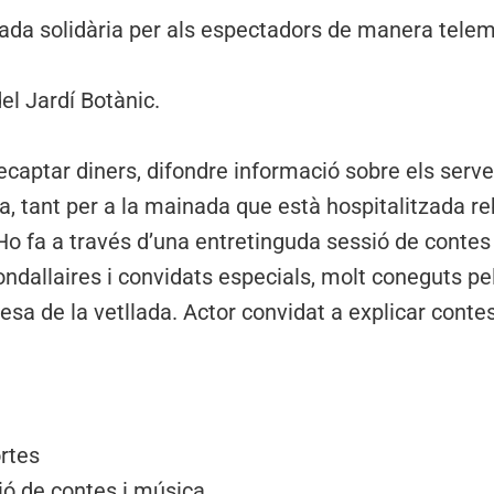
trada solidària per als espectadors de manera tele
el Jardí Botànic.
recaptar diners, difondre informació sobre els serve
za, tant per a la mainada que està hospitalitzada 
 Ho fa a través d’una entretinguda sessió de contes 
ondallaires i convidats especials, molt coneguts pel
sa de la vetllada. Actor convidat a explicar conte
ortes
sió de contes i música