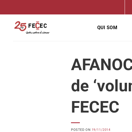
Skip
to
content
QUI SOM
AFANOC p
de ‘volu
FECEC
POSTED ON
19/11/2014