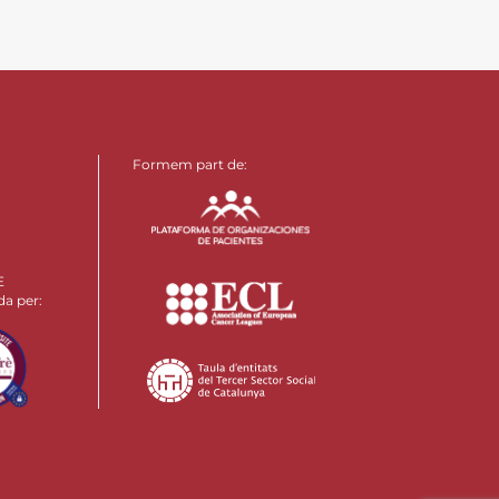
Formem part de:
E
da per: