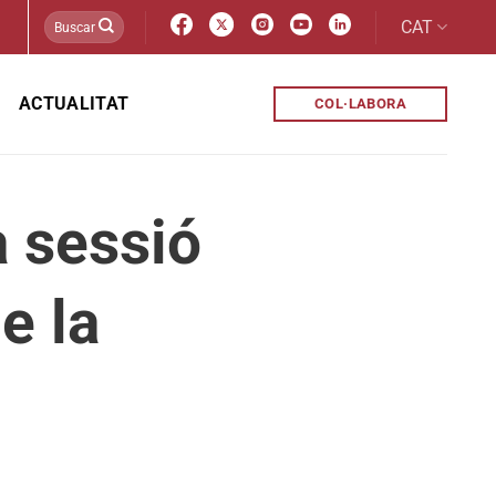
CAT
ACTUALITAT
COL·LABORA
a sessió
e la