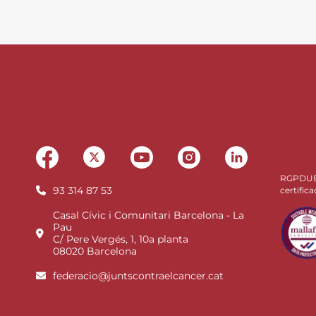
RGPDU
93 314 87 53
certifica
Casal Cívic i Comunitari Barcelona - La
Pau
C/ Pere Vergés, 1, 10a planta
08020 Barcelona
federacio@juntscontraelcancer.cat