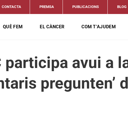
CONTACTA
PREMSA
PUBLICACIONS
BLOG
QUÈ FEM
EL CÀNCER
COM T’AJUDEM
articipa avui a l
ntaris pregunten’ d