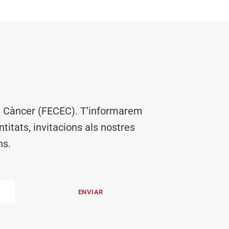
el Càncer (FECEC). T’informarem
titats, invitacions als nostres
ns.