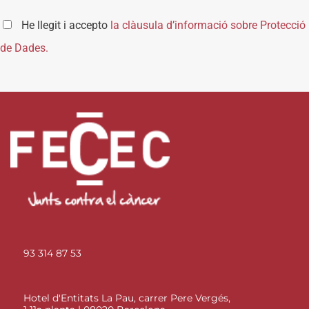
He llegit i accepto
la clàusula d’informació sobre Protecció
de Dades.
93 314 87 53
Hotel d'Entitats La Pau, carrer Pere Vergés,